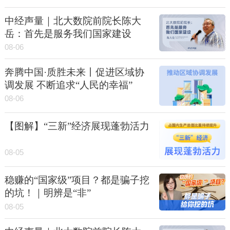
中经声量｜北大数院前院长陈大
岳：首先是服务我们国家建设
08-06
奔腾中国·质胜未来丨促进区域协
调发展 不断追求“人民的幸福”
08-06
【图解】“三新”经济展现蓬勃活力
08-05
稳赚的“国家级”项目？都是骗子挖
的坑！｜明辨是“非”
08-05