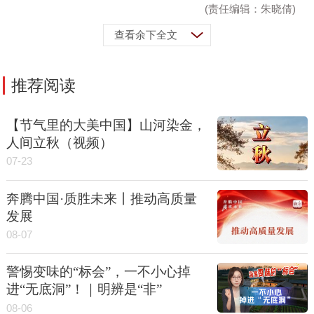
(责任编辑：朱晓倩)
查看余下全文
推荐阅读
【节气里的大美中国】山河染金，
人间立秋（视频）
07-23
奔腾中国·质胜未来丨推动高质量
发展
08-07
警惕变味的“标会”，一不小心掉
进“无底洞”！｜明辨是“非”
08-06