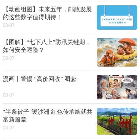
【动画组图】未来五年，邮政发展
的这些数字值得期待！
08-07
【图解】“七下八上”防汛关键期，
如何安全避险？
08-07
漫画丨警惕 “高价回收” 圈套
08-07
“半条被子”暖沙洲 红色传承绘就共
富新篇章
08-07