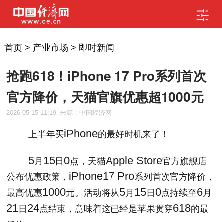
首页
>
产业市场
>
即时新闻
抢跑618！iPhone 17 Pro系列首次
官方降价，天猫官旗优惠超1000元
2026-05-15 11:19
来源：中国经济网
iPhone
上半年买
的最好时机来了！
5
15
0
Apple Store
月
日
点，天猫
官方旗舰店
iPhone17 Pro
公布优惠政策，
系列首次官方降价，
1000
5
15
0
6
最高优惠
元。活动将从
月
日
点持续至
月
21
24
618
日
点结束，意味着这已经是苹果贯穿
的最