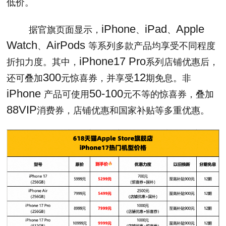
低价。
iPhone
iPad
Apple
据官旗页面显示，
、
、
Watch
AirPods
、
等系列多款产品均享受不同程度
iPhone17 Pro
折扣力度。其中，
系列店铺优惠后，
300
12
还可叠加
元惊喜券，并享受
期免息。非
iPhone
50-100
产品可使用
元不等的惊喜券，叠加
88VIP
消费券，店铺优惠和国家补贴等多重优惠。