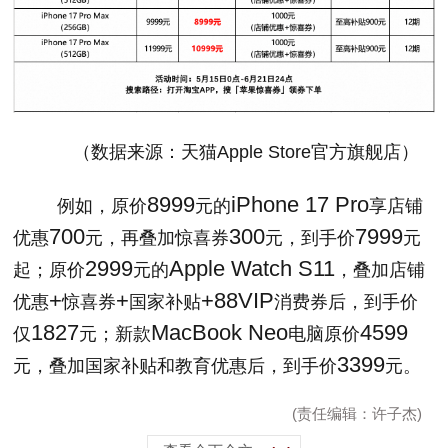
（数据来源：天猫
Apple Store
官方旗舰店）
8999
iPhone 17 Pro
例如，原价
元的
享店铺
700
300
7999
优惠
元，再叠加惊喜券
元，到手价
元
2999
Apple Watch S11
起；原价
元的
，叠加店铺
+
+
+88VIP
优惠
惊喜券
国家补贴
消费券后，到手价
1827
MacBook Neo
4599
仅
元；新款
电脑原价
3399
元，叠加国家补贴和教育优惠后，到手价
元。
(责任编辑：许子杰)