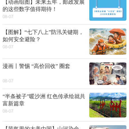
【动画组图】未来五年，邮政发展
的这些数字值得期待！
08-07
【图解】“七下八上”防汛关键期，
如何安全避险？
08-07
漫画丨警惕 “高价回收” 圈套
08-07
“半条被子”暖沙洲 红色传承绘就共
富新篇章
08-07
【节气里的大美中国】山河染金，