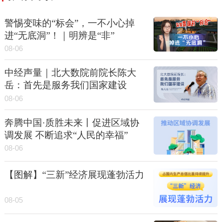
警惕变味的“标会”，一不小心掉
进“无底洞”！｜明辨是“非”
08-06
中经声量｜北大数院前院长陈大
岳：首先是服务我们国家建设
08-06
奔腾中国·质胜未来丨促进区域协
调发展 不断追求“人民的幸福”
08-06
【图解】“三新”经济展现蓬勃活力
08-05