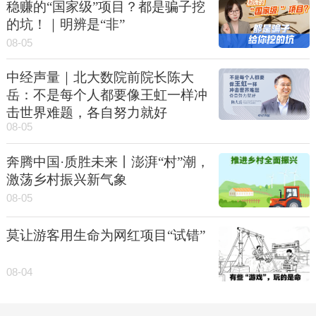
稳赚的“国家级”项目？都是骗子挖
的坑！｜明辨是“非”
08-05
中经声量｜北大数院前院长陈大
岳：不是每个人都要像王虹一样冲
击世界难题，各自努力就好
08-05
奔腾中国·质胜未来丨澎湃“村”潮，
激荡乡村振兴新气象
08-05
莫让游客用生命为网红项目“试错”
08-04