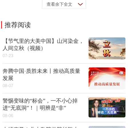
查看余下全文
推荐阅读
【节气里的大美中国】山河染金，
人间立秋（视频）
07-23
奔腾中国·质胜未来丨推动高质量
发展
08-07
警惕变味的“标会”，一不小心掉
进“无底洞”！｜明辨是“非”
08-06