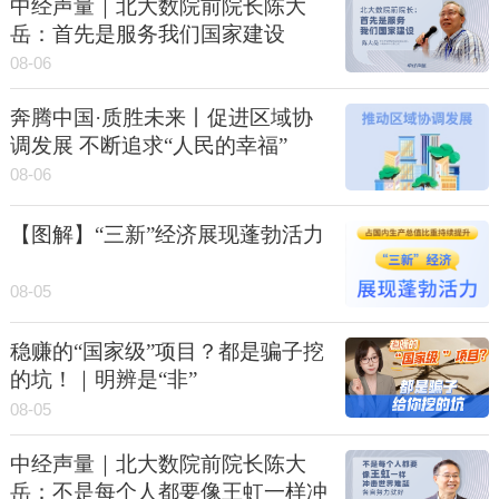
中经声量｜北大数院前院长陈大
岳：首先是服务我们国家建设
08-06
奔腾中国·质胜未来丨促进区域协
调发展 不断追求“人民的幸福”
08-06
【图解】“三新”经济展现蓬勃活力
08-05
稳赚的“国家级”项目？都是骗子挖
的坑！｜明辨是“非”
08-05
中经声量｜北大数院前院长陈大
岳：不是每个人都要像王虹一样冲