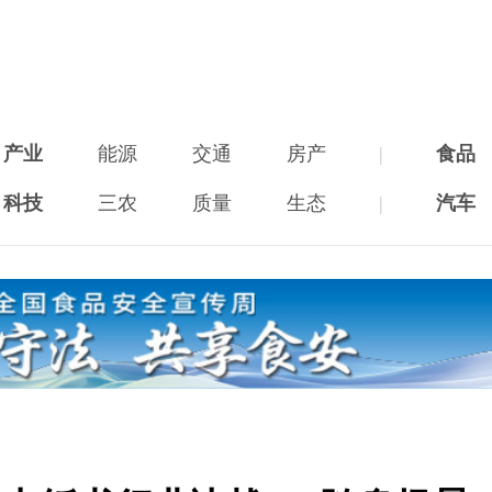
产业
能源
交通
房产
|
食品
科技
三农
质量
生态
|
汽车