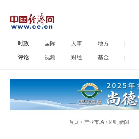
时政
国际
人事
地方
|
评论
视频
财经
基金
|
首页
>
产业市场
>
即时新闻