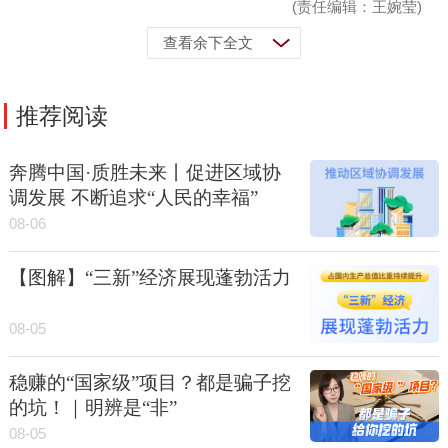
(责任编辑：王婉莹)
查看余下全文
推荐阅读
奔腾中国·质胜未来丨促进区域协
调发展 不断追求“人民的幸福”
08-06
【图解】“三新”经济展现蓬勃活力
08-05
稳赚的“国家级”项目？都是骗子挖
的坑！｜明辨是“非”
08-05