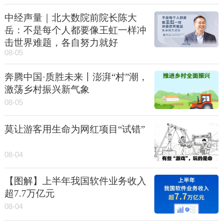
中经声量｜北大数院前院长陈大
岳：不是每个人都要像王虹一样冲
击世界难题，各自努力就好
08-05
奔腾中国·质胜未来丨澎湃“村”潮，
激荡乡村振兴新气象
08-05
莫让游客用生命为网红项目“试错”
08-04
【图解】上半年我国软件业务收入
超7.7万亿元
08-04