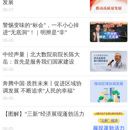
发展
08-07
警惕变味的“标会”，一不小心掉
进“无底洞”！｜明辨是“非”
08-06
中经声量｜北大数院前院长陈大
岳：首先是服务我们国家建设
08-06
奔腾中国·质胜未来丨促进区域协
调发展 不断追求“人民的幸福”
08-06
【图解】“三新”经济展现蓬勃活力
08-05