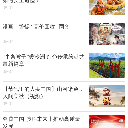
如何安全避险？
08-07
漫画丨警惕 “高价回收” 圈套
08-07
“半条被子”暖沙洲 红色传承绘就共
富新篇章
08-07
【节气里的大美中国】山河染金，
人间立秋（视频）
08-07
奔腾中国·质胜未来丨推动高质量
发展