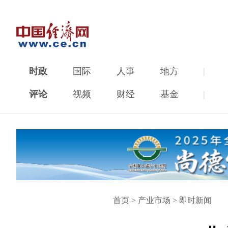
时政
国际
人事
地方
|
评论
视频
财经
基金
|
首页
>
产业市场
>
即时新闻