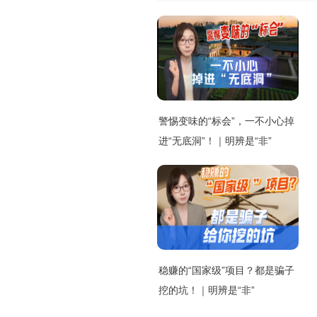
警惕变味的“标会”，一不小心掉
进“无底洞”！｜明辨是“非”
稳赚的“国家级”项目？都是骗子
挖的坑！｜明辨是“非”