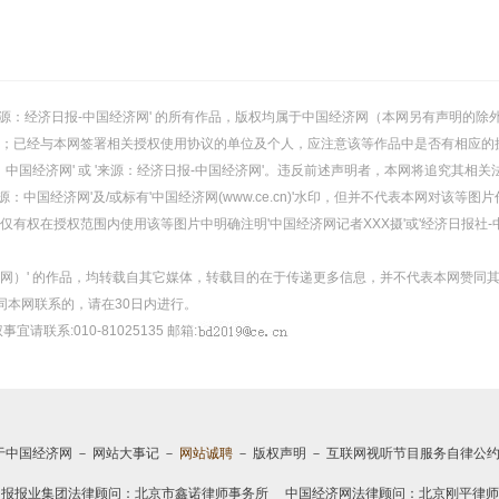
或 '来源：经济日报-中国经济网' 的所有作品，版权均属于中国经济网（本网另有声明
；已经与本网签署相关授权使用协议的单位及个人，应注意该等作品中是否有相应的
：中国经济网' 或 '来源：经济日报-中国经济网'。违反前述声明者，本网将追究其相关
：中国经济网'及/或标有'中国经济网(www.ce.cn)'水印，但并不代表本网对该
有权在授权范围内使用该等图片中明确注明'中国经济网记者XXX摄'或'经济日报社-
经济网）' 的作品，均转载自其它媒体，转载目的在于传递更多信息，并不代表本网赞同
同本网联系的，请在30日内进行。
事宜请联系:010-81025135 邮箱:
于中国经济网
－
网站大事记
－
网站诚聘
－
版权声明
－
互联网视听节目服务自律公
日报报业集团法律顾问：
北京市鑫诺律师事务所
中国经济网法律顾问：北京刚平律师