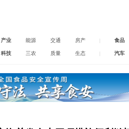
产业
能源
交通
房产
|
食品
科技
三农
质量
生态
|
汽车