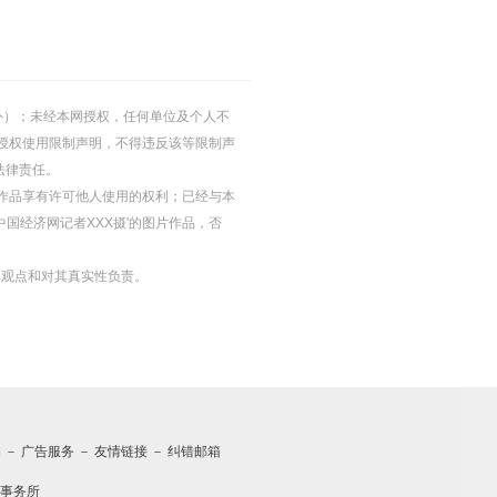
的除外）；未经本网授权，任何单位及个人不
授权使用限制声明，不得违反该等限制声
法律责任。
等图片作品享有许可他人使用的权利；已经与本
中国经济网记者XXX摄'的图片作品，否
其观点和对其真实性负责。
约
－
广告服务
－
友情链接
－
纠错邮箱
事务所