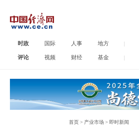
时政
国际
人事
地方
|
评论
视频
财经
基金
|
首页
>
产业市场
>
即时新闻