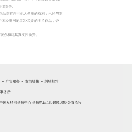
法律责任。
等图片作品享有许可他人使用的权利；已经与本
中国经济网记者XXX摄'的图片作品，否
其观点和对其真实性负责。
约
－
广告服务
－
友情链接
－
纠错邮箱
事务所
中国互联网举报中心
举报电话:18510915000
处置流程