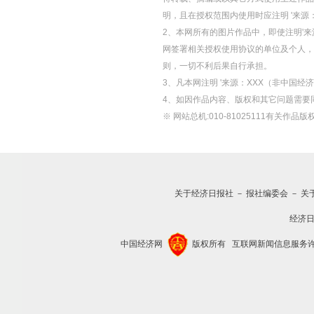
明，且在授权范围内使用时应注明 '来源
2、本网所有的图片作品中，即使注明'来源
网签署相关授权使用协议的单位及个人，仅
则，一切不利后果自行承担。
3、凡本网注明 '来源：XXX（非中国
4、如因作品内容、版权和其它问题需要
※ 网站总机:010-81025111有关作品版权
关于经济日报社
－
报社编委会
－
关
经济
中国经济网
版权所有
互联网新闻信息服务许可证(