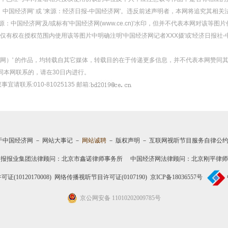
：中国经济网' 或 '来源：经济日报-中国经济网'。违反前述声明者，本网将追究其相关
：中国经济网'及/或标有'中国经济网(www.ce.cn)'水印，但并不代表本网对该
有权在授权范围内使用该等图片中明确注明'中国经济网记者XXX摄'或'经济日报社-
经济网）' 的作品，均转载自其它媒体，转载目的在于传递更多信息，并不代表本网赞同
同本网联系的，请在30日内进行。
事宜请联系:010-81025135 邮箱:
于中国经济网
－
网站大事记
－
网站诚聘
－
版权声明
－
互联网视听节目服务自律公
日报报业集团法律顾问：
北京市鑫诺律师事务所
中国经济网法律顾问：北京刚平律师
10120170008)
网络传播视听节目许可证(0107190)
京ICP备18036557号
京公网安备 11010202009785号