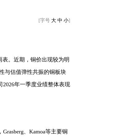
[字号
大
中
小
]
雨表。近期，铜价出现较为明
弹性与估值弹性共振的铜板块
2026年一季度业绩整体表现
berg、Kamoa等主要铜