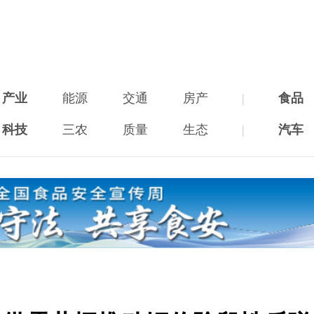
产业
能源
交通
房产
|
食品
科技
三农
质量
生态
|
汽车