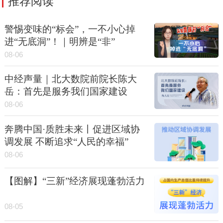
推荐阅读
警惕变味的“标会”，一不小心掉
进“无底洞”！｜明辨是“非”
08-06
中经声量｜北大数院前院长陈大
岳：首先是服务我们国家建设
08-06
奔腾中国·质胜未来丨促进区域协
调发展 不断追求“人民的幸福”
08-06
【图解】“三新”经济展现蓬勃活力
08-05