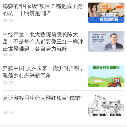
稳赚的“国家级”项目？都是骗子挖
的坑！｜明辨是“非”
08-05
中经声量｜北大数院前院长陈大
岳：不是每个人都要像王虹一样冲
击世界难题，各自努力就好
08-05
奔腾中国·质胜未来丨澎湃“村”潮，
激荡乡村振兴新气象
08-05
莫让游客用生命为网红项目“试错”
08-04