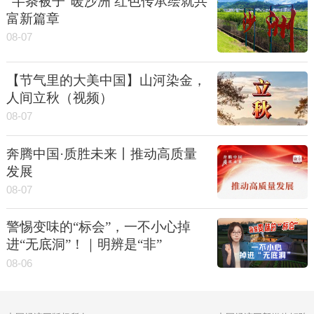
“半条被子”暖沙洲 红色传承绘就共
富新篇章
08-07
【节气里的大美中国】山河染金，
人间立秋（视频）
08-07
奔腾中国·质胜未来丨推动高质量
发展
08-07
警惕变味的“标会”，一不小心掉
进“无底洞”！｜明辨是“非”
08-06