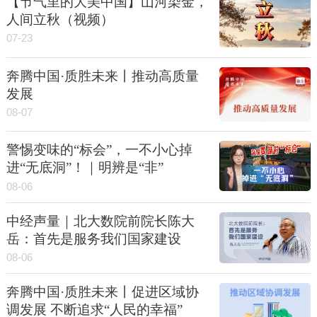
【节气里的大美中国】山河染金，
人间立秋（视频）
07-23
奔腾中国·质胜未来丨推动高质量
发展
08-07
警惕变味的“标会”，一不小心掉
进“无底洞”！｜明辨是“非”
08-06
中经声量｜北大数院前院长陈大
岳：首先是服务我们国家建设
08-06
奔腾中国·质胜未来丨促进区域协
调发展 不断追求“人民的幸福”