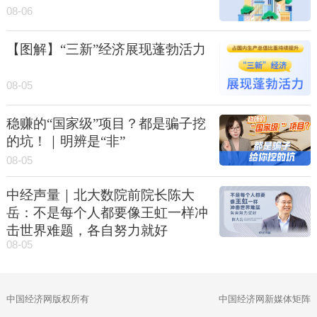
08-06
【图解】“三新”经济展现蓬勃活力
08-05
稳赚的“国家级”项目？都是骗子挖
的坑！｜明辨是“非”
08-05
中经声量｜北大数院前院长陈大
岳：不是每个人都要像王虹一样冲
击世界难题，各自努力就好
08-05
中国经济网版权所有
中国经济网新媒体矩阵