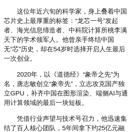
这位年近六旬的科学家，身上叠着中国
芯片史上最厚重的标签：“龙芯一号”发起
者、海光信息缔造者、中科院计算所桃李满
天下的学术领军人。他曾亲手终结中国
无“芯”历史，却在54岁时选择开启人生最后
一次创业。
2020年，以《道德经》“象帝之先”为
名，唐志敏创立“象帝先”，立志攻克国产独
立GPU，补齐中国在图形渲染、端侧AI与通
用计算领域的最后一块短板。
凭借行业声望与技术号召力，他迅速集
结了百人核心团队，5年间拿下约25亿元融