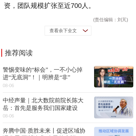
资，团队规模扩张至近700人。
(责任编辑：刘芃)
查看余下全文
推荐阅读
警惕变味的“标会”，一不小心掉
进“无底洞”！｜明辨是“非”
08-06
中经声量｜北大数院前院长陈大
岳：首先是服务我们国家建设
08-06
奔腾中国·质胜未来丨促进区域协