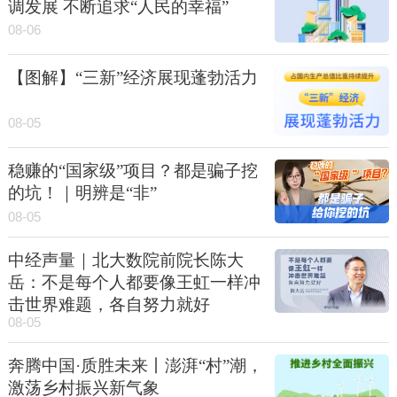
调发展 不断追求“人民的幸福”
08-06
【图解】“三新”经济展现蓬勃活力
08-05
稳赚的“国家级”项目？都是骗子挖
的坑！｜明辨是“非”
08-05
中经声量｜北大数院前院长陈大
岳：不是每个人都要像王虹一样冲
击世界难题，各自努力就好
08-05
奔腾中国·质胜未来丨澎湃“村”潮，
激荡乡村振兴新气象