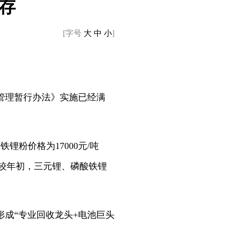
存
[字号
大
中
小
]
管理暂行办法》实施已经满
粉价格为17000元/吨
/吨。相较年初，三元锂、磷酸铁锂
成“专业回收龙头+电池巨头