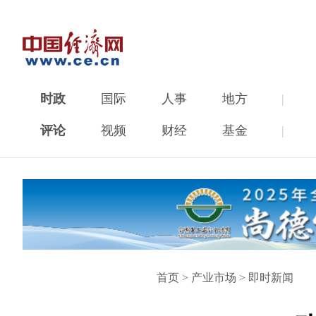
时政
国际
人事
地方
|
评论
视频
财经
基金
|
首页
>
产业市场
>
即时新闻