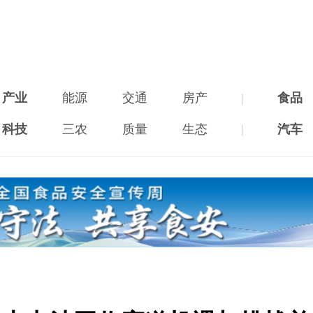
产业
能源
交通
房产
|
食品
科技
三农
质量
生态
|
汽车