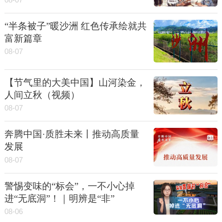
“半条被子”暖沙洲 红色传承绘就共
富新篇章
08-07
【节气里的大美中国】山河染金，
人间立秋（视频）
08-07
奔腾中国·质胜未来丨推动高质量
发展
08-07
警惕变味的“标会”，一不小心掉
进“无底洞”！｜明辨是“非”
08-06