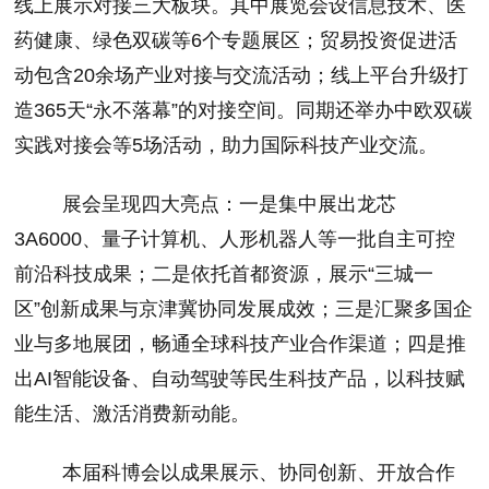
线上展示对接三大板块。其中展览会设信息技术、医
药健康、绿色双碳等
6
个专题展区；贸易投资促进活
动包含
20
余场产业对接与交流活动；线上平台升级打
造
365
天“永不落幕”的对接空间。同期还举办中欧双碳
实践对接会等
5
场活动，助力国际科技产业交流。
展会呈现四大亮点：一是集中展出龙芯
3A6000
、量子计算机、人形机器人等一批自主可控
前沿科技成果；二是依托首都资源，展示“三城一
区”创新成果与京津冀协同发展成效；三是汇聚多国企
业与多地展团，畅通全球科技产业合作渠道；四是推
出
AI
智能设备、自动驾驶等民生科技产品，以科技赋
能生活、激活消费新动能。
本届科博会以成果展示、协同创新、开放合作