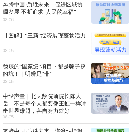
奔腾中国·质胜未来丨促进区域协
调发展 不断追求“人民的幸福”
08-06
【图解】“三新”经济展现蓬勃活力
08-05
稳赚的“国家级”项目？都是骗子挖
的坑！｜明辨是“非”
08-05
中经声量｜北大数院前院长陈大
岳：不是每个人都要像王虹一样冲
击世界难题，各自努力就好
08-05
奔腾中国·质胜未来丨澎湃“村”潮，