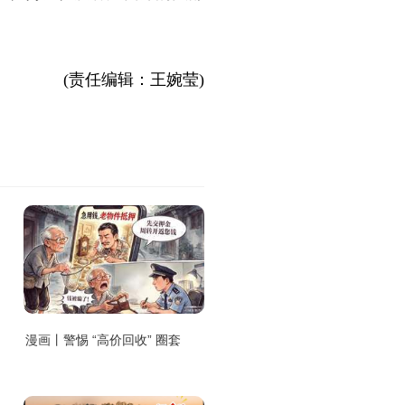
。
(责任编辑：王婉莹)
漫画丨警惕 “高价回收” 圈套