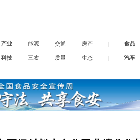
产业
能源
交通
房产
|
食品
科技
三农
质量
生态
|
汽车