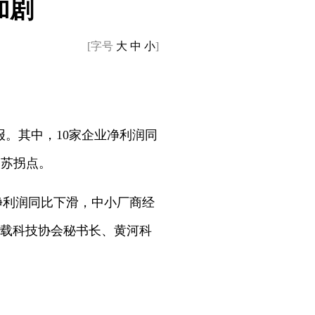
加剧
[字号
大
中
小
]
年报。其中，10家企业净利润同
复苏拐点。
净利润同比下滑，中小厂商经
运载科技协会秘书长、黄河科