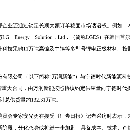
企业还通过锁定长期大额订单稳固市场话语权。例如，202
 Energy Solution，Ltd．（简称LGES）在韩国
年向当升科技采购11万吨高镍及中镍等多型号锂电正极材料。
份有限公司（以下简称“万润新能”）与宁德时代新能源科
经营重大合同，由万润新能按照协议约定供应量向宁德时代
预计总供货量约132.31万吨。
委员会专家安光勇在接受《证券日报》记者采访时表示，
新阶段，分化态势或将进一步加剧。具备成本、技术、产