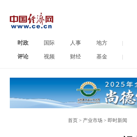
时政
国际
人事
地方
|
评论
视频
财经
基金
|
首页
>
产业市场
>
即时新闻