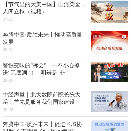
【节气里的大美中国】山河染金，
人间立秋（视频）
07-23
奔腾中国·质胜未来丨推动高质量
发展
08-07
警惕变味的“标会”，一不小心掉
进“无底洞”！｜明辨是“非”
08-06
中经声量｜北大数院前院长陈大
岳：首先是服务我们国家建设
08-06
奔腾中国·质胜未来丨促进区域协