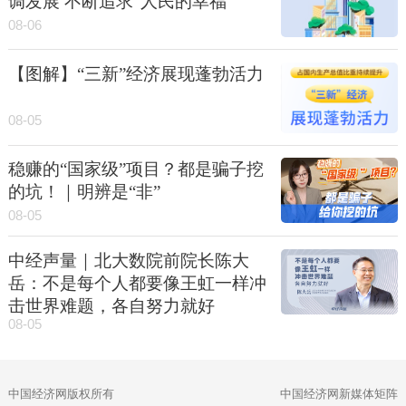
调发展 不断追求“人民的幸福”
08-06
【图解】“三新”经济展现蓬勃活力
08-05
稳赚的“国家级”项目？都是骗子挖
的坑！｜明辨是“非”
08-05
中经声量｜北大数院前院长陈大
岳：不是每个人都要像王虹一样冲
击世界难题，各自努力就好
08-05
中国经济网版权所有
中国经济网新媒体矩阵