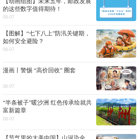
【动画组图】未来五年，邮政发展
的这些数字值得期待！
08-07
【图解】“七下八上”防汛关键期，
如何安全避险？
08-07
漫画丨警惕 “高价回收” 圈套
08-07
“半条被子”暖沙洲 红色传承绘就共
富新篇章
08-07
【节气里的大美中国】山河染金，