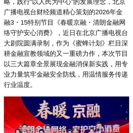
略，践行“以人民为中心”的发展理念，北京
广播电视台财经频道精心策划的2026年金
融3・15特别节目《春暖京融・清朗金融网
络守护安心消费》，近日在北京广播电视台
大剧院圆满录制，作为《蜜蜂计划》栏目深
耕金融宣教领域的又一重磅力作，本次节目
以三大篇章全景展现金融消保新实践，用专
业力量筑牢金融安全防线，用温情服务传递
行业温度。