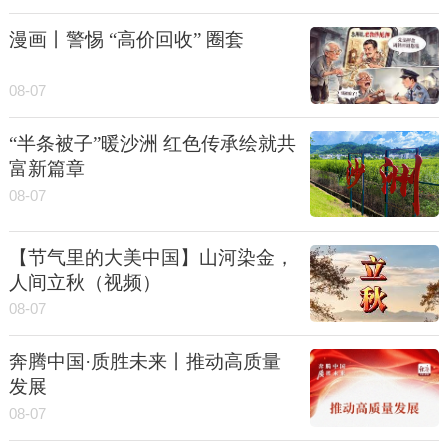
漫画丨警惕 “高价回收” 圈套
08-07
“半条被子”暖沙洲 红色传承绘就共
富新篇章
08-07
【节气里的大美中国】山河染金，
人间立秋（视频）
08-07
奔腾中国·质胜未来丨推动高质量
发展
08-07