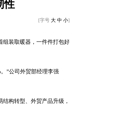
韧性
[字号
大
中
小
]
着组装取暖器，一件件打包好
%。”公司外贸部经理李强
易结构转型、外贸产品升级，