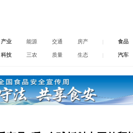
产业
能源
交通
房产
|
食品
科技
三农
质量
生态
|
汽车