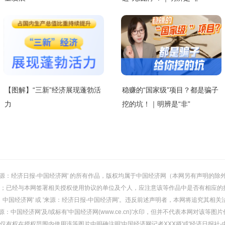
【图解】“三新”经济展现蓬勃活
稳赚的“国家级”项目？都是骗子
力
挖的坑！｜明辨是“非”
或 '来源：经济日报-中国经济网' 的所有作品，版权均属于中国经济网（本网另有声明
；已经与本网签署相关授权使用协议的单位及个人，应注意该等作品中是否有相应的
：中国经济网' 或 '来源：经济日报-中国经济网'。违反前述声明者，本网将追究其相关
：中国经济网'及/或标有'中国经济网(www.ce.cn)'水印，但并不代表本网对该
有权在授权范围内使用该等图片中明确注明'中国经济网记者XXX摄'或'经济日报社-