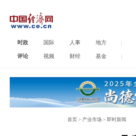
时政
国际
人事
地方
|
评论
视频
财经
基金
|
首页
>
产业市场
>
即时新闻