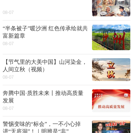
08-07
“半条被子”暖沙洲 红色传承绘就共
富新篇章
08-07
【节气里的大美中国】山河染金，
人间立秋（视频）
08-07
奔腾中国·质胜未来丨推动高质量
发展
08-07
警惕变味的“标会”，一不小心掉
进“无底洞”！｜明辨是“非”