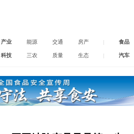
产业
能源
交通
房产
|
食品
科技
三农
质量
生态
|
汽车