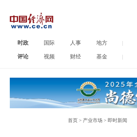
时政
国际
人事
地方
|
评论
视频
财经
基金
|
首页
>
产业市场
>
即时新闻