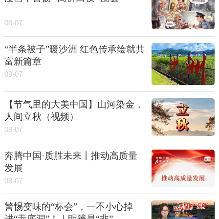
08-07
“半条被子”暖沙洲 红色传承绘就共
富新篇章
08-07
【节气里的大美中国】山河染金，
人间立秋（视频）
08-07
奔腾中国·质胜未来丨推动高质量
发展
08-07
警惕变味的“标会”，一不小心掉
进“无底洞”！｜明辨是“非”