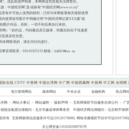
网”。违反前述声明者，本网将追究其相关法律责任。
中国经济网”及/或标有“中国经济网(www.ce.cn)”
享有许可他人使用的权利；已经与本网签署相关授权使用
使用该等图片中明确注明“中国经济网记者XXX摄”或
”的图片作品，否则，一切不利后果自行承担。
经济网）” 的作品，均转载自其它媒体，转载目的在于传递更
对其真实性负责。
同本网联系的，请在30日内进行。
权事宜请联系：010-81025135 邮箱：
国际在线
CNTV
中青网
中国台湾网
中广网
中国西藏网
中新网
中工网
光明网
站
地方新闻网站
媒体网站
中央企业
金融机构
热点网
经济网
－
网站大事记
－
网站诚聘
－
版权声明
－
互联网视听节目服务自律公约
－
广
日报报业集团法律顾问：
北京市鑫诺律师事务所
中国经济网法律顾问：北京刚平律师
权所有
互联网新闻信息服务许可证(10120170008)
网络传播视听节目许可证(0107190)
京公网安备11010202009785号