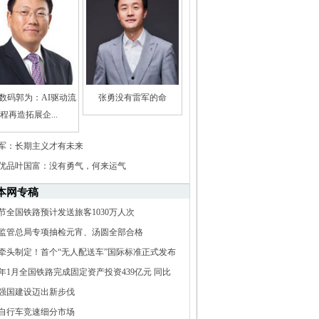
数码郭为：AI驱动流
张勇没有雷军的命
程再造拓展企...
军：长期主义才有未来
优品叶国富：没有勇气，何来运气
本网专稿
节全国铁路预计发送旅客1030万人次
监管总局专项抽检元宵、汤圆全部合格
牵头制定！首个“无人配送车”国际标准正式发布
25年1月全国铁路完成固定资产投资439亿元 同比
.7%
强国建设迈出新步伐
自行车竞速细分市场