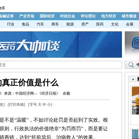
物库
金融证券
产业市场
国际经济
时政社会
评论理论
地方经济
城市频道
IT业
食品
汽车
商车
能源
房产
医药
文化
会展
 正文
的真正价值是什么
0
来源：中国经济网—《经济日报》
佘颖
友
]
[
打印本稿
]
[字号
大
中
小
]
不是“温暖”，不如讨论处罚是否起到了实效。根
原则，行政执法的价值绝非“为罚而罚”，而是要让
错再错，达到“惩前毖后、治病救人”的效果。