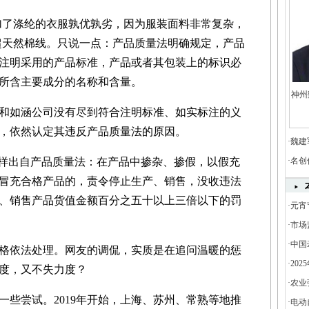
加了涤纶的衣服孰优孰劣，因为服装面料非常复杂，
远超天然棉线。只说一点：产品质量法明确规定，产品
注明采用的产品标准，产品或者其包装上的标识必
所含主要成分的名称和含量。
神州
如涵公司没有尽到符合注明标准、如实标注的义
，依然认定其违反产品质量法的原因。
·
魏建
样出自产品质量法：在产品中掺杂、掺假，以假充
·
名创
冒充合格产品的，责令停止生产、销售，没收违法
、销售产品货值金额百分之五十以上三倍以下的罚
·
元宵
·
市场
·
中国
依法处理。网友的调侃，实质是在追问温暖的惩
·
20
度，又不失力度？
增长3
·
农业
尝试。2019年开始，上海、苏州、常熟等地推
·
电动