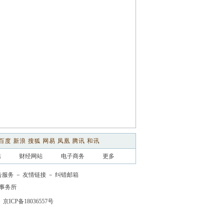
百度
新浪
搜狐
网易
凤凰
腾讯
和讯
站
财经网站
电子商务
更多
告服务
－
友情链接
－
纠错邮箱
事务所
京ICP备18036557号