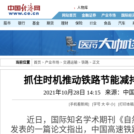
人物库
网站首页
金融证券
产业市场
国际经
股市
银行
基金
期货
理财
保险
IT业
食品
汽车
当前位置
首页
>
产业市场
>
交通运输
>
铁路
> 正文
抓住时机推动铁路节能减
2021年10月28日 14:15
来源：中
[
手机看新闻
]
[字号
大
中
小
]
[
打印本稿
近日，国际知名学术期刊《自然
发表的一篇论文指出，中国高速铁路