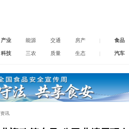
产业
能源
交通
房产
|
食品
科技
三农
质量
生态
|
汽车
产资讯