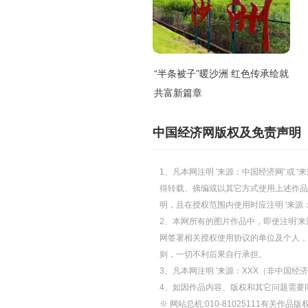
“半条被子”暖沙洲 红色传承绘就
共富新篇章
中国经济网版权及免责声明
1、凡本网注明 '来源：中国经济网' 
得转载、摘编或以其它方式使用上述作品
明，且在授权范围内使用时应注明 '来源
2、本网所有的图片作品中，即使注明'来源
网签署相关授权使用协议的单位及个人，仅
则，一切不利后果自行承担。
3、凡本网注明 '来源：XXX（非中国
4、如因作品内容、版权和其它问题需要
※ 网站总机:010-81025111有关作品版权