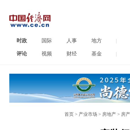
时政
国际
人事
地方
|
评论
视频
财经
基金
|
首页
>
产业市场
>
房地产
>
房