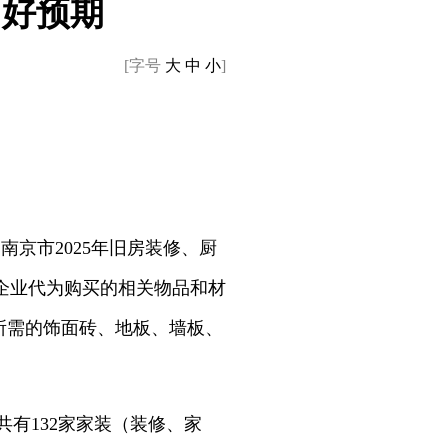
向好预期
[字号
大
中
小
]
京市2025年旧房装修、厨
企业代为购买的相关物品和材
造所需的饰面砖、地板、墙板、
有132家家装（装修、家