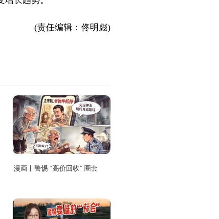
复增长趋势。
(责任编辑：佟明彪)
漫画丨警惕 “高价回收” 圈套