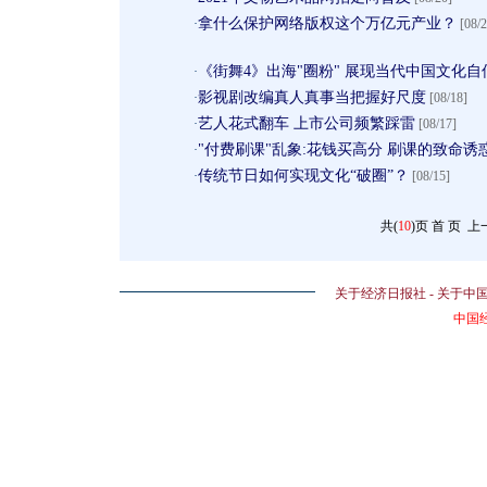
拿什么保护网络版权这个万亿元产业？
·
[08/2
《街舞4》出海"圈粉" 展现当代中国文化自
·
影视剧改编真人真事当把握好尺度
·
[08/18]
艺人花式翻车 上市公司频繁踩雷
·
[08/17]
"付费刷课"乱象:花钱买高分 刷课的致命诱惑
·
传统节日如何实现文化“破圈”？
·
[08/15]
共(
10
)页
首 页
上
关于经济日报社
-
关于中
中国