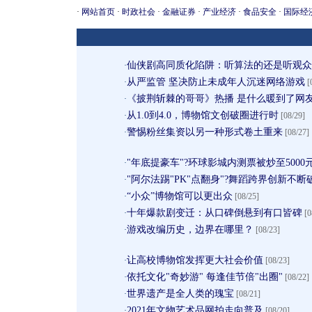
·
网站首页
·
时政社会
·
金融证券
·
产业经济
·
食品安全
·
国际经
仙侠剧高同质化陷阱：听算法的还是听观众
·
从严监管 坚决防止未成年人沉迷网络游戏
·
[
《披荆斩棘的哥哥》热播 是什么暖到了网
·
从1.0到4.0，博物馆文创破圈进行时
·
[08/29]
警惕粉丝集资以另一种形式卷土重来
·
[08/27]
"年底提豪车"?环球影城内测票被炒至5000
·
"阿尔法踢"PK"点翻身"?舞蹈跨界创新不断
·
“小众”博物馆可以更出众
·
[08/25]
十年爆款剧变迁：从口碑倒悬到有口皆碑
·
[0
游戏改编历史，边界在哪里？
·
[08/23]
让高校博物馆发挥更大社会价值
·
[08/23]
依托文化"奇妙游" 每逢佳节倍"出圈"
·
[08/22]
世界遗产是全人类的瑰宝
·
[08/21]
2021年文物艺术品网拍走向普及
·
[08/20]