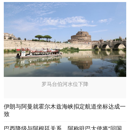
罗马台伯河水位下降
伊朗与阿曼就霍尔木兹海峡拟定航道坐标达成一
致
巴西降级与阿根廷关系 阿称驻巴大使将“回国