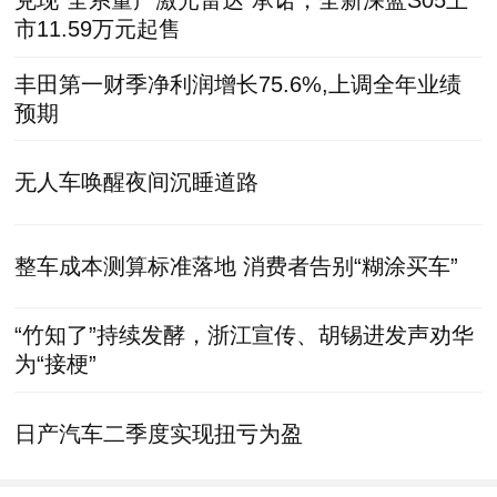
兑现“全系量产激光雷达”承诺，全新深蓝S05上
市11.59万元起售
丰田第一财季净利润增长75.6%,上调全年业绩
预期
无人车唤醒夜间沉睡道路
整车成本测算标准落地 消费者告别“糊涂买车”
“竹知了”持续发酵，浙江宣传、胡锡进发声劝华
为“接梗”
日产汽车二季度实现扭亏为盈